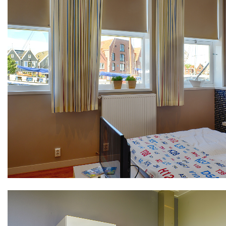
Zimmer
Bakboord
Zimmer
Stuurboord
Stellenangebote
Success
Waterland