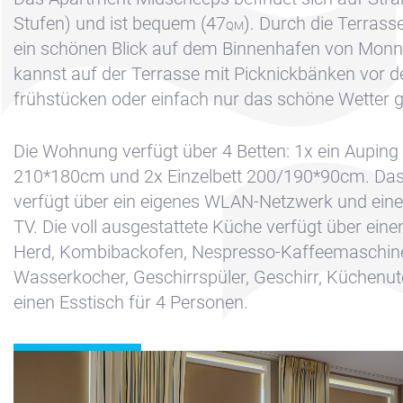
Disclaimer
Stufen) und ist bequem (47
). Durch die Terrass
QM
FAQ
ein schönen Blick auf dem Binnenhafen von Mon
kannst auf der Terrasse mit Picknickbänken vor d
Kontakt &
frühstücken oder einfach nur das schöne Wetter 
Anfahrt
Nachrichten
Die Wohnung verfügt über 4 Betten: 1x ein Auping
Reservieren
210*180cm und 2x Einzelbett 200/190*90cm. Da
Sitemap
verfügt über ein eigenes WLAN-Netzwerk und eine
TV. Die voll ausgestattete Küche verfügt über ei
Slapen op de
Herd, Kombibackofen, Nespresso-Kaffeemaschin
Haven
Wasserkocher, Geschirrspüler, Geschirr, Küchenut
Apartment
einen Esstisch für 4 Personen.
Kajuit
Apartment
Midscheeps