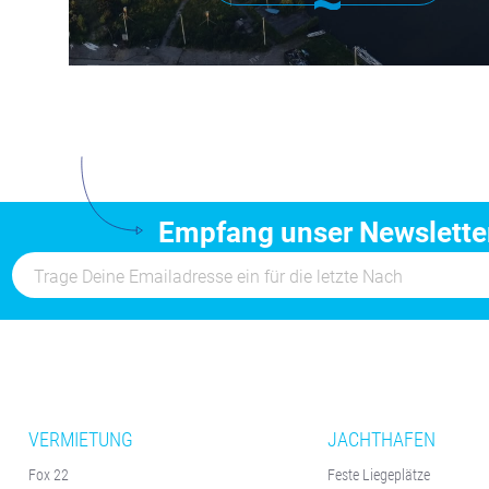
Empfang unser Newslette
VERMIETUNG
JACHTHAFEN
Fox 22
Feste Liegeplätze