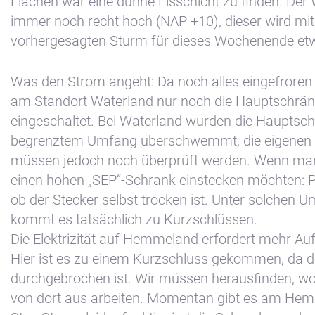
Flächen war eine dünne Eisschicht zu finden. Der
immer noch recht hoch (NAP +10), dieser wird mi
vorhergesagten Sturm für dieses Wochenende etw
Was den Strom angeht: Da noch alles eingefroren 
+31(0) 299 – 652 000
am Standort Waterland nur noch die Hauptschrä
eingeschaltet. Bei Waterland wurden die Hauptsch
info@waterlandyacht.nl
begrenztem Umfang überschwemmt, die eigenen
müssen jedoch noch überprüft werden. Wenn man
einen hohen „SEP“-Schrank einstecken möchten: P
ob der Stecker selbst trocken ist. Unter solchen 
kommt es tatsächlich zu Kurzschlüssen.
Die Elektrizität auf Hemmeland erfordert mehr A
Hier ist es zu einem Kurzschluss gekommen, da d
durchgebrochen ist. Wir müssen herausfinden, wo
von dort aus arbeiten. Momentan gibt es am He