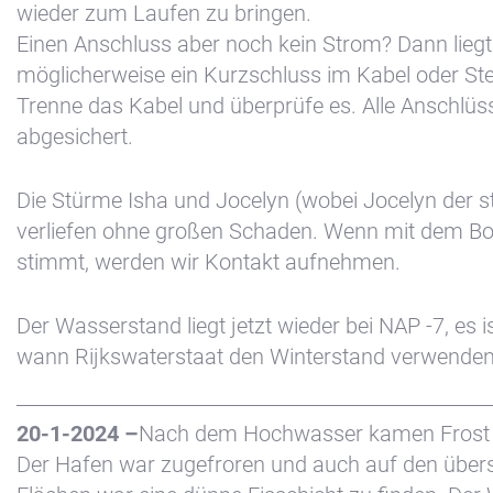
Zimmer
wieder zum Laufen zu bringen.
Bakboord
Einen Anschluss aber noch kein Strom? Dann liegt
möglicherweise ein Kurzschluss im Kabel oder Ste
Zimmer
Trenne das Kabel und überprüfe es. Alle Anschlüs
Stuurboord
abgesichert.
Stellenangebote
Success
Die Stürme Isha und Jocelyn (wobei Jocelyn der s
Waterland
verliefen ohne großen Schaden. Wenn mit dem Bo
stimmt, werden wir Kontakt aufnehmen.
Der Wasserstand liegt jetzt wieder bei NAP -7, es i
wann Rijkswaterstaat den Winterstand verwenden
20-1-2024 –
Nach dem Hochwasser kamen Frost 
Der Hafen war zugefroren und auch auf den üb