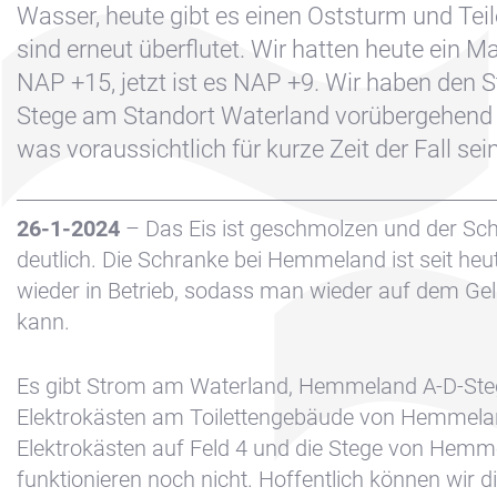
Disclaimer
Wasser, heute gibt es einen Oststurm und Tei
sind erneut überflutet. Wir hatten heute ein
FAQ
NAP +15, jetzt ist es NAP +9. Wir haben den 
Kontakt &
Stege am Standort Waterland vorübergehend 
Anfahrt
was voraussichtlich für kurze Zeit der Fall sein
Nachrichten
Reservieren
26-1-2024
– Das Eis ist geschmolzen und der Sch
Sitemap
deutlich. Die Schranke bei Hemmeland ist seit he
Slapen op de
wieder in Betrieb, sodass man wieder auf dem Ge
Haven
kann.
Apartment
Es gibt Strom am Waterland, Hemmeland A-D-Ste
Kajuit
Elektrokästen am Toilettengebäude von Hemmela
Apartment
Elektrokästen auf Feld 4 und die Stege von Hemm
Midscheeps
funktionieren noch nicht. Hoffentlich können wir 