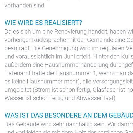
Zimmer
vorhanden sind.
Bakboord
Zimmer
WIE WIRD ES REALISIERT?
Stuurboord
Da es sich um eine Renovierung handelt, haben w
vorheriger Rücksprache mit der Gemeinde eine 
Stellenangebote
beantragt. Die Genehmigung wird im regulären Verf
Success
und voraussichtlich im Juni erteilt. Hinter den Kul
Waterland
außerdem eine Hausnummernänderung durchgefüh
Hafenamt hatte die Hausnummer 1, wenn man das 
es keine Hausnummer mehr), alle Versorgungslei
umgeleitet (Strom ist schon fertig, Glasfaser ist n
Wasser ist schon fertig und Abwasser fast).
WAS IST DAS BESONDERE AN DEM GEBÄU
Das Gebäude wird sehr nachhaltig sein. Wir däm
und verkleiden sie mit dem Holz des restlichen Gerü