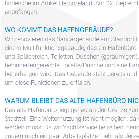
finden Sie im Artikel
Hemmeland
. Am 22. Septemb
Disclaimer
angefangen.
FAQ
Kontakt &
WO KOMMT DAS HAFENGEBÄUDE?
Anfahrt
Wir renovieren das Sanitärgebäude am Standort
Nachrichten
einem Multifunktionsgebäude, das ein Hafenbüro,
und Spülbereich, Toiletten, Duschen (geräumiger!),
Reservieren
behindertengerechte Toilette/Dusche und eine Fa
Sitemap
beherbergen wird. Das Gebäude steht bereits und 
Slapen op de
um diese Funktionen zu erfüllen.
Haven
Apartment
WARUM BLEIBT DAS ALTE HAFENBÜRO NI
Kajuit
Das alte Hafenbüro liegt genau an der Grenze zu
Stadtteil. Eine Weiternutzung ist nicht möglich, da
Apartment
werden muss. Da wir Yachtservice betreiben, benö
Midscheeps
zudem noch ein paar Arbeitsplätze mehr als derz