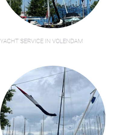
Zimmer
Bakboord
Zimmer
Stuurboord
Stellenangebote
YACHT SERVICE IN VOLENDAM
Success
Waterland