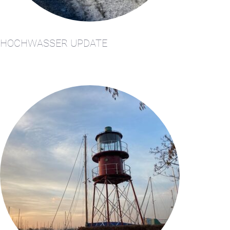
Service
Anfrage
HOCHWASSER UPDATE
Winterlager
Marina
Volendam
Yacht
Service
Standort
Volendam
404
Charter ein
Segelyacht
Datenschutz