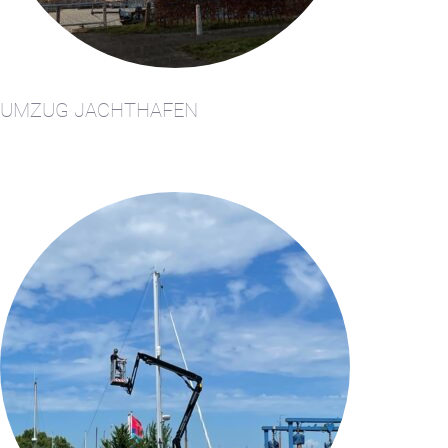
Disclaimer
FAQ
Kontakt &
UMZUG JACHTHAFEN
Anfahrt
Nachrichten
Reservieren
Sitemap
Slapen op de
Haven
Apartment
Kajuit
Apartment
Midscheeps